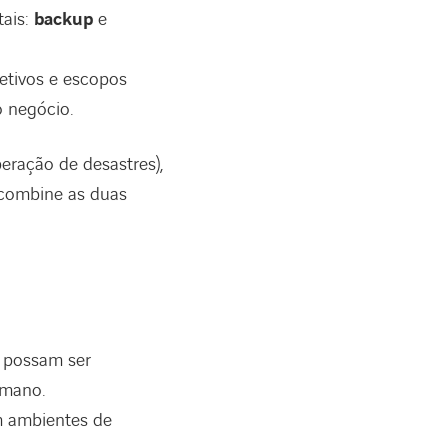
tais:
backup
e
etivos e escopos
o negócio.
peração de desastres),
combine as duas
e possam ser
umano.
em ambientes de