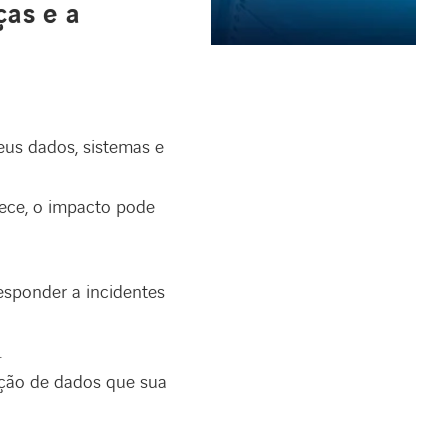
ças e a
eus dados, sistemas e
tece, o impacto pode
esponder a incidentes
.
teção de dados que sua