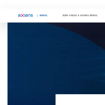
"
"
BRASIL
BEM-VINDO A AXIANS BRASIL
Search
keywords
: