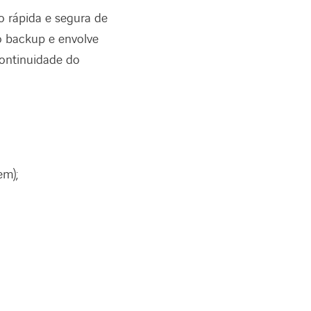
o rápida e segura de
do backup e envolve
continuidade do
em);