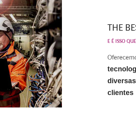
THE BE
E É ISSO Q
Oferecem
tecnolog
diversa
clientes