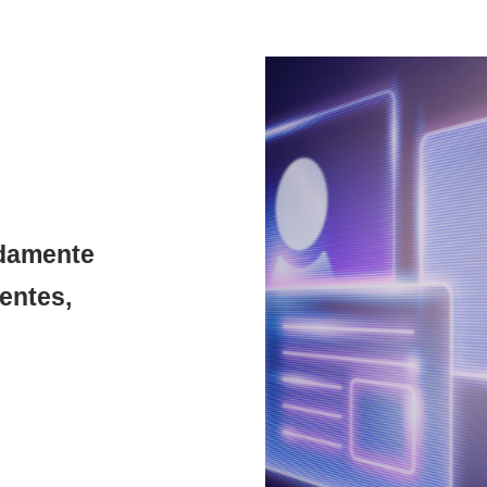
damente
entes
,