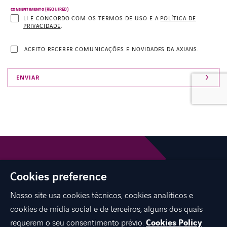
(REQUIRED)
CONSENTIMENTO
LI E CONCORDO COM OS TERMOS DE USO E A
POLÍTICA DE
PRIVACIDADE
.
ACEITO RECEBER COMUNICAÇÕES E NOVIDADES DA AXIANS.
Cookies preference
Nosso site usa cookies técnicos, cookies analíticos e
cookies de mídia social e de terceiros, alguns dos quais
requerem o seu consentimento prévio.
Cookies Policy
INTERNATIONAL NETWORK