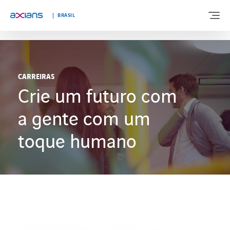
"
"
BRASIL
BEM-VINDO A AXIANS BRASIL
CARREIRAS
Crie um futuro com
SOBRE NÓS
a gente com um
EXPERTISES
toque humano
SEGMENTOS
BLOG
FALE CONOSCO