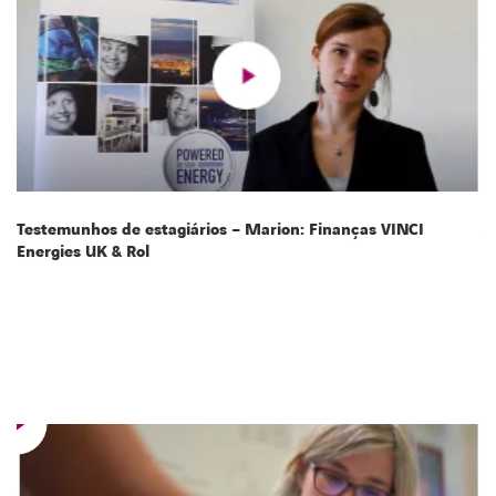
Testemunhos de estagiários – Marion: Finanças VINCI
Ax
Energies UK & Rol