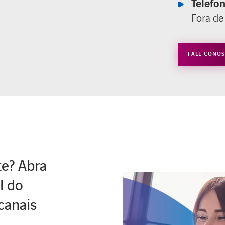
Telefo
Fora de
FALE CONO
te? Abra
l do
canais