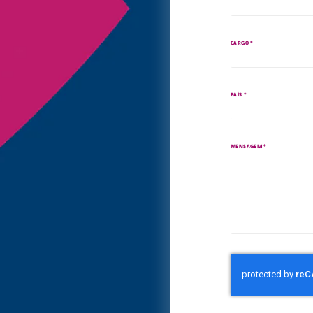
*
CARGO
*
PAÍS
*
MENSAGEM