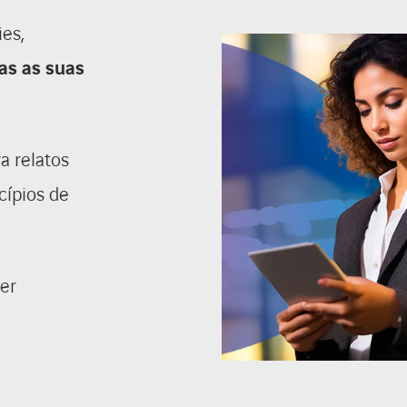
ies,
as as suas
a relatos
cípios de
ser