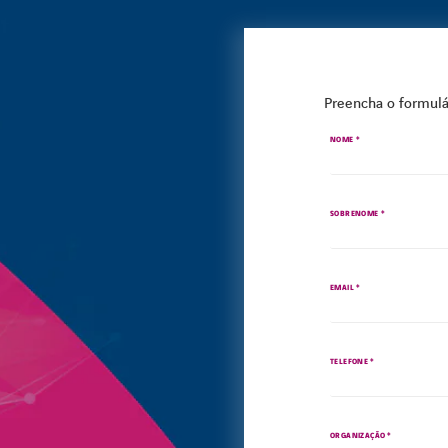
Preencha o formul
*
NOME
*
SOBRENOME
*
EMAIL
*
TELEFONE
*
ORGANIZAÇÃO