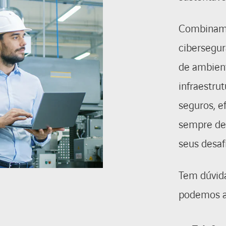
Combinamos
cibersegur
de ambient
infraestru
seguros, e
sempre de 
seus desaf
Tem dúvid
podemos ap