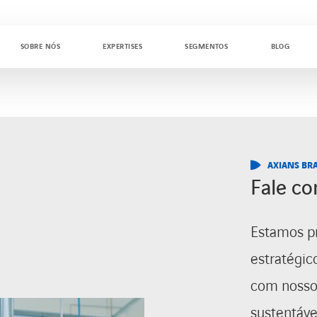
SOBRE NÓS
EXPERTISES
SEGMENTOS
BLOG
AXIANS BRA
Fale c
Estamos pr
estratégic
com nossos
sustentáve