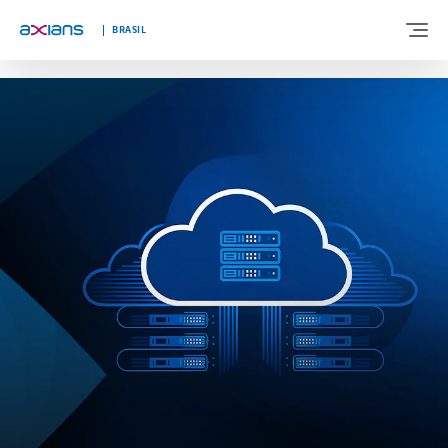
"
"
BRASIL
BEM-VINDO A AXIANS BRASIL
SOBRE NÓS
EXPERTISES
SEGMENTOS
BLOG
FALE CONOSCO