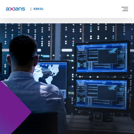
"
"
BRASIL
BEM-VINDO A AXIANS BRASIL
SOBRE NÓS
EXPERTISES
SEGMENTOS
BLOG
FALE CONOSCO