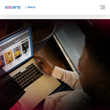
"
"
BRASIL
BEM-VINDO A AXIANS BRASIL
SOBRE NÓS
EXPERTISES
SEGMENTOS
BLOG
FALE CONOSCO