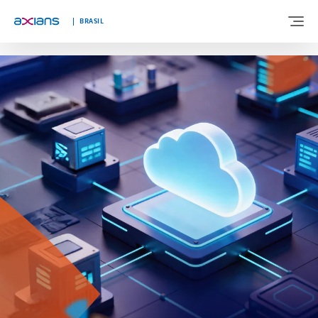
"
"
BRASIL
BEM-VINDO A AXIANS BRASIL
SOBRE NÓS
EXPERTISES
SEGMENTOS
BLOG
FALE CONOSCO