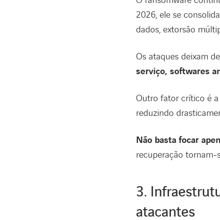
O ransomware continua
2026, ele se consoli
dados, extorsão múltip
Os ataques deixam de 
serviço, softwares a
Outro fator crítico é
reduzindo drasticamen
Não basta focar ape
recuperação tornam-s
3. Infraestru
atacantes