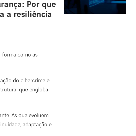
urança: Por que
 a resiliência
 a forma como as
ização do cibercrime e
strutural que engloba
ante. As que evoluem
tinuidade, adaptação e