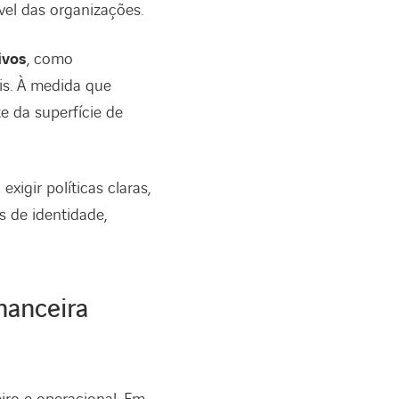
el das organizações.
ivos
, como
is. À medida que
e da superfície de
xigir políticas claras,
 de identidade,
nanceira