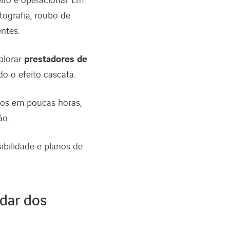
iro e operacional. Em
tografia, roubo de
ntes.
plorar
prestadores de
o o efeito cascata.
iros em poucas horas,
ão.
sibilidade e planos de
adar dos