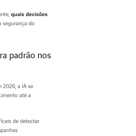
ente,
quais decisões
 a segurança do
vira padrão nos
m 2026, a IA se
cimento até a
ceis de detectar.
mpanhas