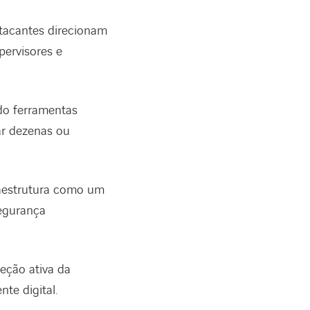
tacantes direcionam
ervisores e
do ferramentas
ar dezenas ou
raestrutura como um
egurança
eção ativa da
te digital.