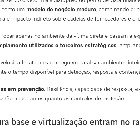
 sendo o vetor mais disruptivo do ponto de vista finance
da como um
modelo de negócio maduro
, combinando crip
la e impacto indireto sobre cadeias de fornecedores e clie
focar apenas no ambiente da vítima direta e passam a ex
mplamente utilizados e terceiros estratégicos,
ampliand
 a velocidade: ataques conseguem paralisar ambientes inte
te o tempo disponível para detecção, resposta e contenç
nas em prevenção.
Resiliência, capacidade de resposta, vi
e tão importantes quanto os controles de proteção.
tura base e virtualização entram no r