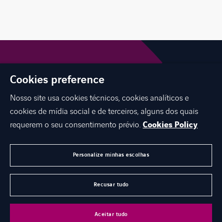
Cookies preference
Nosso site usa cookies técnicos, cookies analíticos e
cookies de mídia social e de terceiros, alguns dos quais
requerem o seu consentimento prévio.
Cookies Policy
INTERNATIONAL NETWORK
CARREIRAS
Personalize minhas escolhas
CONTATO
Recusar tudo
©
Axians 2026
Aceitar tudo
SOBRE NÓS
JUNTE-SE A NÓS
CONTATO