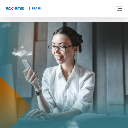
"
"
BRASIL
BEM-VINDO A AXIANS BRASIL
SOBRE NÓS
EXPERTISES
SEGMENTOS
BLOG
FALE CONOSCO