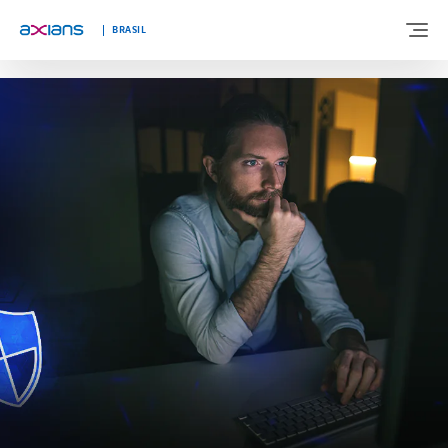
"
"
BRASIL
BEM-VINDO A AXIANS BRASIL
SOBRE NÓS
EXPERTISES
SEGMENTOS
BLOG
FALE CONOSCO