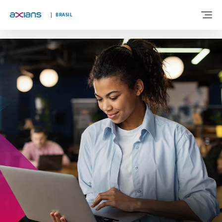
"
"
BRASIL
BEM-VINDO A AXIANS BRASIL
SOBRE NÓS
EXPERTISES
SEGMENTOS
BLOG
FALE CONOSCO